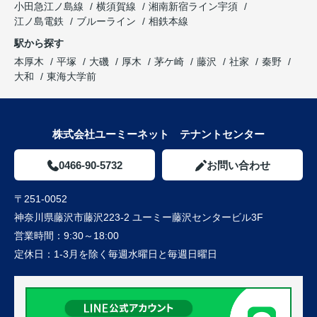
小田急江ノ島線
横須賀線
湘南新宿ライン宇須
江ノ島電鉄
ブルーライン
相鉄本線
駅から探す
本厚木
平塚
大磯
厚木
茅ケ崎
藤沢
社家
秦野
大和
東海大学前
株式会社ユーミーネット テナントセンター
0466-90-5732
お問い合わせ
〒251-0052
神奈川県藤沢市藤沢223-2 ユーミー藤沢センタービル3F
営業時間：
9:30～18:00
定休日：
1-3月を除く毎週水曜日と毎週日曜日