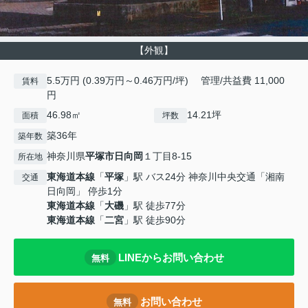
【外観】
5.5万円 (0.39万円～0.46万円/坪) 管理/共益費 11,000
賃料
円
46.98㎡
14.21坪
面積
坪数
築36年
築年数
神奈川県
平塚市
日向岡
１丁目8-15
所在地
東海道本線
「
平塚
」駅 バス24分 神奈川中央交通「湘南
交通
日向岡」 停歩1分
東海道本線
「
大磯
」駅 徒歩77分
東海道本線
「
二宮
」駅 徒歩90分
LINEからお問い合わせ
無料
お問い合わせ
無料