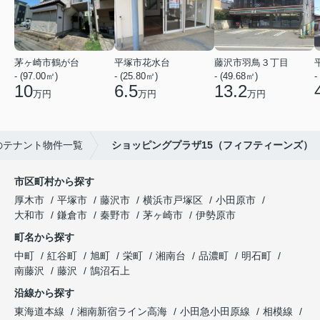
茅ヶ崎市鶴が台
平塚市花水台
藤沢市羽鳥３丁目
- (97.00㎡)
- (25.80㎡)
- (49.68㎡)
-
10
6.5
13.2
万円
万円
万円
のテナント物件一覧
ショッピングプラザ15（フィフティーンズ）
市区町村から探す
厚木市
平塚市
藤沢市
横浜市戸塚区
小田原市
大和市
鎌倉市
秦野市
茅ヶ崎市
伊勢原市
町名から探す
中町
紅谷町
旭町
栄町
湘南台
品濃町
明石町
南藤沢
藤沢
鵠沼石上
沿線から探す
東海道本線
湘南新宿ライン高海
小田急小田原線
相模線