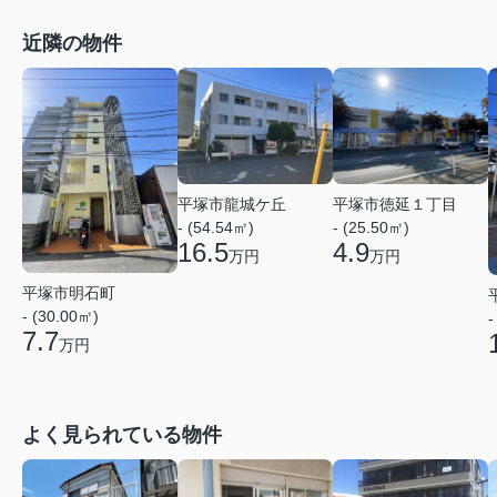
近隣の物件
平塚市龍城ケ丘
平塚市徳延１丁目
- (54.54㎡)
- (25.50㎡)
16.5
4.9
万円
万円
平塚市明石町
- (30.00㎡)
-
7.7
万円
よく見られている物件