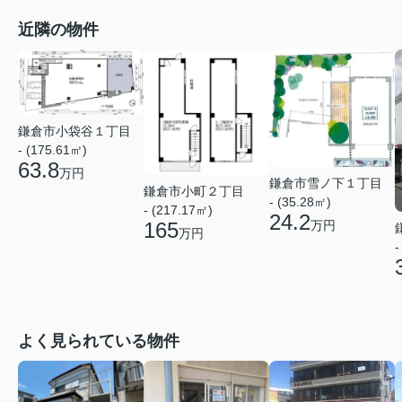
近隣の物件
鎌倉市小袋谷１丁目
- (175.61㎡)
63.8
万円
鎌倉市雪ノ下１丁目
鎌倉市小町２丁目
- (35.28㎡)
- (217.17㎡)
24.2
万円
165
万円
-
よく見られている物件