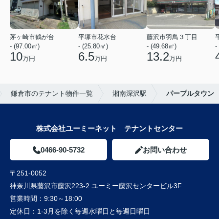
茅ヶ崎市鶴が台
平塚市花水台
藤沢市羽鳥３丁目
- (97.00㎡)
- (25.80㎡)
- (49.68㎡)
-
10
6.5
13.2
万円
万円
万円
鎌倉市のテナント物件一覧
湘南深沢駅
パープルタウン
株式会社ユーミーネット テナントセンター
0466-90-5732
お問い合わせ
〒251-0052
神奈川県藤沢市藤沢223-2 ユーミー藤沢センタービル3F
営業時間：
9:30～18:00
定休日：
1-3月を除く毎週水曜日と毎週日曜日