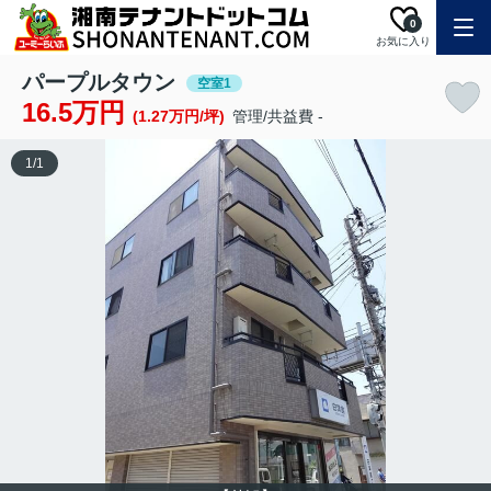
0
お気に入り
パープルタウン
空室1
16.5万円
(1.27万円/坪)
管理/共益費 -
1
/
1