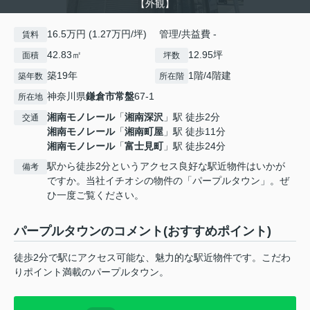
【外観】
16.5万円 (1.27万円/坪) 管理/共益費 -
賃料
42.83㎡
12.95坪
面積
坪数
築19年
1階/4階建
築年数
所在階
神奈川県
鎌倉市
常盤
67-1
所在地
湘南モノレール
「
湘南深沢
」駅 徒歩2分
交通
湘南モノレール
「
湘南町屋
」駅 徒歩11分
湘南モノレール
「
富士見町
」駅 徒歩24分
駅から徒歩2分というアクセス良好な駅近物件はいかが
備考
ですか。当社イチオシの物件の「パープルタウン」。ぜ
ひ一度ご覧ください。
パープルタウンのコメント(おすすめポイント)
徒歩2分で駅にアクセス可能な、魅力的な駅近物件です。こだわ
りポイント満載のパープルタウン。